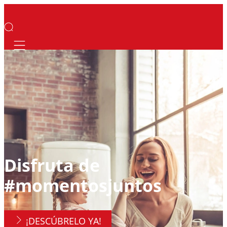
Mobile navigation
Disfruta de
#momentos­juntos
¡DESCÚBRELO YA!