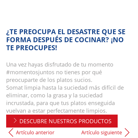
¿TE PREOCUPA EL DESASTRE QUE SE
FORMA DESPUÉS DE COCINAR? ¡NO
TE PREOCUPES!
Una vez hayas disfrutado de tu momento
#momentosjuntos no tienes por qué
preocuparte de los platos sucios.
Somat limpia hasta la suciedad más difícil de
eliminar, como la grasa y la suciedad
incrustada, para que tus platos enseguida
vuelvan a estar perfectamente limpios.
DESCUBRE NUESTROS PRODUCTOS
Artículo anterior
Artículo siguiente