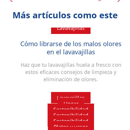
Más artículos como este
Lavavajillas
Cómo librarse de los malos olores
en el lavavajillas
Haz que tu lavavajillas huela a fresco con
estos eficaces consejos de limpieza y
eliminación de olores.
Lavavajillas
Hogar
Sostenibilidad
¿Qué es lo que ocurre dentro del
Sostenibilidad
El mejor detergente para tu
lavavajillas cuando cierras la
Sostenibilidad
¿Por qué el detergente de
lavavajillas
Platos y vasos
puerta?