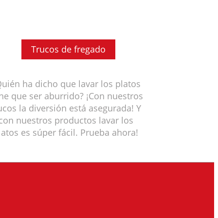
Trucos de fregado
uién ha dicho que lavar los platos
ene que ser aburrido? ¡Con nuestros
ucos la diversión está asegurada! Y
con nuestros productos lavar los
latos es súper fácil. Prueba ahora!