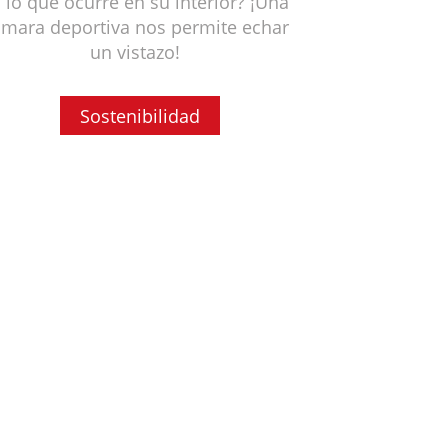
 lo que ocurre en su interior? ¡Una
mara deportiva nos permite echar
un vistazo!
Sostenibilidad
El lavavajillas es la forma
más sostenible de fregar
los platos?
tos son los motivos por los que el
lavavajillas ahorra agua y energía.