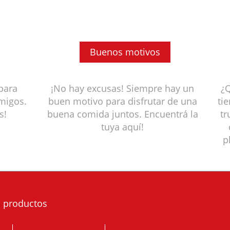
Buenos motivos
 para
¡No hay excusas! Siempre hay un
¿Q
amigos.
buen motivo para disfrutar de una
ti
s!
buena comida juntos. Encuentrá la
tr
tuya aquí!
p
 productos