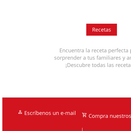
Recetas
Encuentra la receta perfecta
sorprender a tus familiares y 
¡Descubre todas las receta
Escríbenos un e-mail
Compra nuestros