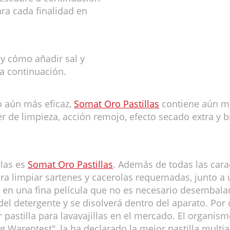
ra cada finalidad en
 y cómo añadir sal y
 a continuación.
o aún más eficaz,
Somat Oro Pastillas
contiene aún má
 de limpieza, acción remojo, efecto secado extra y br
llas es
Somat Oro Pastillas
. Además de todas las car
ara limpiar sartenes y cacerolas requemadas, junto a 
da en una fina película que no es necesario desemba
l detergente y se disolverá dentro del aparato. Por 
pastilla para lavavajillas en el mercado. El organi
g Warentest", la ha declarado la mejor pastilla mult